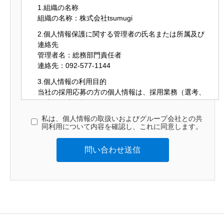
1.組織の名称
組織の名称：株式会社tsumugi
2.個人情報保護に関する管理者の氏名または所属及び
連絡先
管理者名：総務部門責任者
連絡先：092-577-1144
3.個人情報の利用目的
当社の採用応募の方の個人情報は、採用業務（選考、
関連する連絡等）で使用するため
私は、個人情報の取扱いおよびグループ会社との共
4.個人情報の第三者提供
同利用について内容を確認し、これに同意します。
弊社は、あらかじめご本人の同意を得ることなく、個
人情報を第三者に提供することはございません。
ただし、次の場合には、あらかじめ本人の同意を得る
ことなく、個人情報を第三者に提供することがありま
すので、あらかじめご了承ください。
①法令に基づく場合
②人の生命、人体又は財産の保護のために必要がある
場合であって、本人の同意を得ることが困難であると
き
③公衆衛生の向上又は児童の健全な育成の推進のため